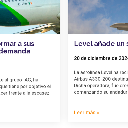
rmar a sus
Level añade un s
u demanda
20 de diciembre de 202
La aerolínea Level ha re
Airbus A330-200 destinad
te al grupo IAG, ha
Dicha operadora, fue crea
ue tiene por objetivo el
comenzando su andadur
acer frente a la escasez
Leer más »